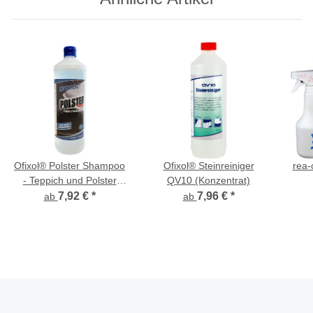
Ofixol® Polster Shampoo
Ofixol® Steinreiniger
rea-
- Teppich und Polster
QV10 (Konzentrat)
Reiniger, Konzentrat
7,92 €
*
7,96 €
*
ab
ab