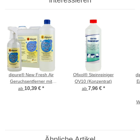
dipure® New Fresh Air
Ofixol® Steinreiniger
di
Geruchsentferner mit
QV10 (Konzentrat)
E
Mikroorganismen
10,39 €
*
7,96 €
*
ab
ab
Ge
W
Ähnliche Artikel