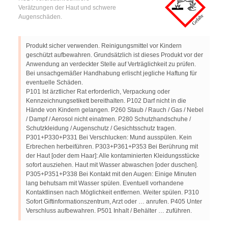
Verätzungen der Haut und schwere
Augenschäden.
Produkt sicher verwenden. Reinigungsmittel vor Kindern
geschützt aufbewahren. Grundsätzlich ist dieses Produkt vor der
Anwendung an verdeckter Stelle auf Verträglichkeit zu prüfen.
Bei unsachgemäßer Handhabung erlischt jegliche Haftung für
eventuelle Schäden.
P101 Ist ärztlicher Rat erforderlich, Verpackung oder
Kennzeichnungsetikett bereithalten. P102 Darf nicht in die
Hände von Kindern gelangen. P260 Staub / Rauch / Gas / Nebel
/ Dampf / Aerosol nicht einatmen. P280 Schutzhandschuhe /
Schutzkleidung / Augenschutz / Gesichtsschutz tragen.
P301+P330+P331 Bei Verschlucken: Mund ausspülen. Kein
Erbrechen herbeiführen. P303+P361+P353 Bei Berührung mit
der Haut [oder dem Haar]: Alle kontaminierten Kleidungsstücke
sofort ausziehen. Haut mit Wasser abwaschen [oder duschen].
P305+P351+P338 Bei Kontakt mit den Augen: Einige Minuten
lang behutsam mit Wasser spülen. Eventuell vorhandene
Kontaktlinsen nach Möglichkeit entfernen. Weiter spülen. P310
Sofort Giftinformationszentrum, Arzt oder … anrufen. P405 Unter
Verschluss aufbewahren. P501 Inhalt / Behälter … zuführen.