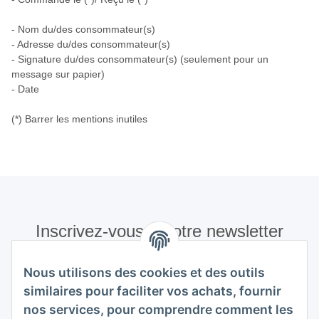
- Nom du/des consommateur(s)
- Adresse du/des consommateur(s)
- Signature du/des consommateur(s) (seulement pour un
message sur papier)
- Date
(*) Barrer les mentions inutiles
Inscrivez-vous à notre newsletter
S'abonner
Nous utilisons des cookies et des outils
Veuillez m'envoyer régulièrement et à tout moment,
similaires pour faciliter vos achats, fournir
conformément à votre
politique de confidentialité
, des
nos services, pour comprendre comment les
informations sur votre gamme de produits par e-mail.