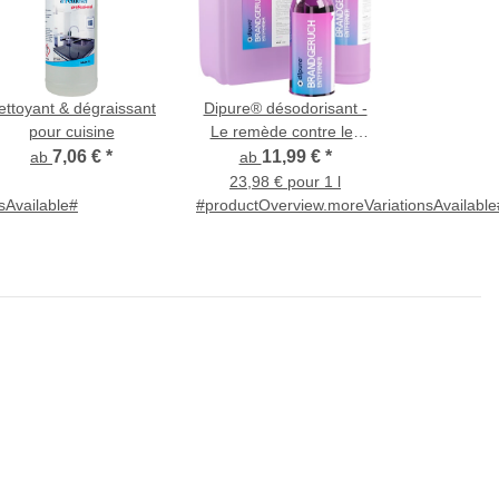
ettoyant & dégraissant
Dipure® désodorisant -
pour cuisine
Le remède contre les
odeurs de brûlé
7,06 €
*
11,99 €
*
ab
ab
23,98 € pour 1 l
sAvailable#
#productOverview.moreVariationsAvailable