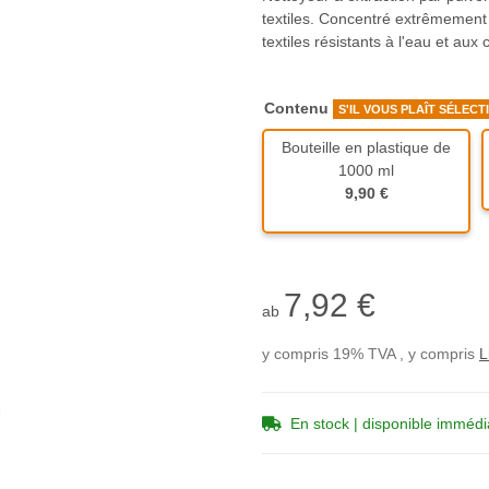
textiles. Concentré extrêmement
textiles résistants à l'eau et aux 
Contenu
S'IL VOUS PLAÎT SÉLECT
Bouteille en plastique de
1000 ml
Bouteille en plastiq
9,90 €
7,92 €
ab
y compris 19% TVA , y compris
L
En stock | disponible imméd