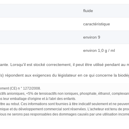
fluide
caractéristique
environ 9
environ 1,0 g / ml
te. Lorsqu'il est stocké correctement, il peut être utilisé pendant au 
tifs) répondent aux exigences du législateur en ce qui concerne la biodég
ement (CE) n ° 1272/2008.
ifs anioniques, <5% de tensioactifs non ioniques, phosphate, éthanol, complexant,
s leur emballage d'origine et à l'abri des enfants.
ettre au rebut. Ces informations sont fournies à titre indicatif seulement et ne pe
nique et du développement commercial sont réservées. L'acheteur est tenu de procé
Nous ne serons pas responsables des dommages causés par une utilisation incorre