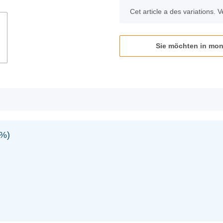
x
Cet article a des variations. V
Sie möchten in mon
3%)