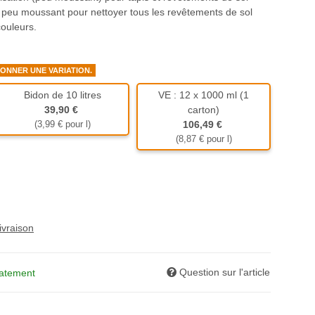
 peu moussant pour nettoyer tous les revêtements de sol
couleurs.
IONNER UNE VARIATION.
Bidon de 10 litres
VE : 12 x 1000 ml (1
Bidon de 10 litres
39,90 €
carton)
ue de 1000 ml
VE : 12 x 1000 ml (1 carton)
(3,99 € pour l)
106,49 €
(8,87 € pour l)
ivraison
Question sur l'article
iatement