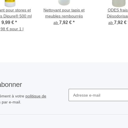
ant pour stores et
Nettoyant pour tapis et
ODES frais
ls Dipure® 500 ml
meubles rembourrés
Désodorisa
antimicrobi
9,99 €
*
7,92 €
*
7,92 €
ab
ab
,98 € pour 1 l
'abonner
mément à votre
politique de
 par e-mail.
Inscrivez-vous à notre newslette