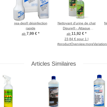
rea-des® désinfection
Nettoyant d'urine de chat
N
rapide
Dipure® - Attaque
d'urine biologique -
7,99 €
*
11,92 €
*
ab
ab
Éliminateur d'odeurs à
23,84 € pour 1 l
micro-organismes
#productOverview.moreVariation
Articles Similaires