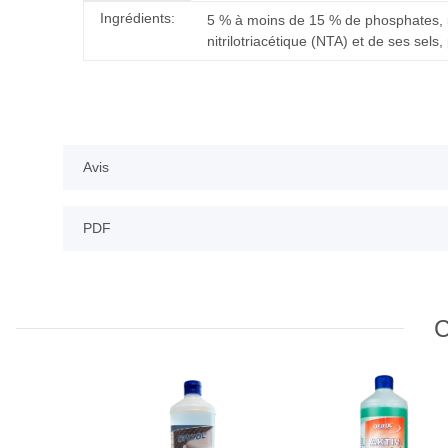
#productDetails.itemInformation#
#productDetails.itemValue#
Ingrédients:
5 % à moins de 15 % de phosphates, 5
nitrilotriacétique (NTA) et de ses sels
Avis
PDF
C