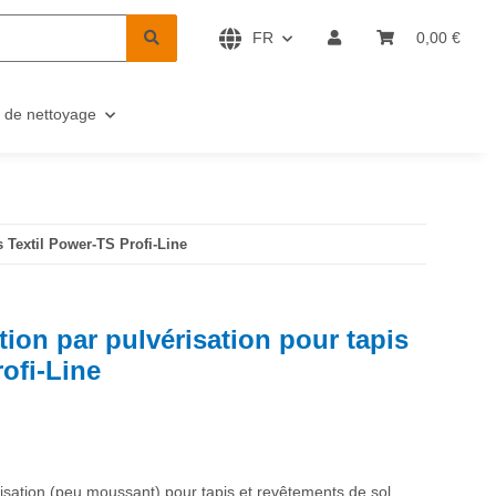
FR
0,00 €
 de nettoyage
s Textil Power-TS Profi-Line
tion par pulvérisation pour tapis
ofi-Line
risation (peu moussant) pour tapis et revêtements de sol