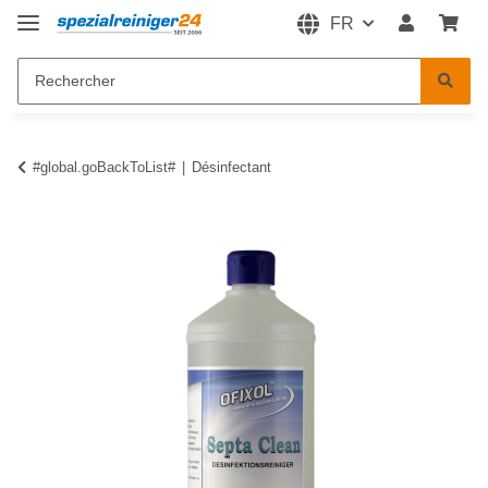
FR
#global.goBackToList#
Désinfectant