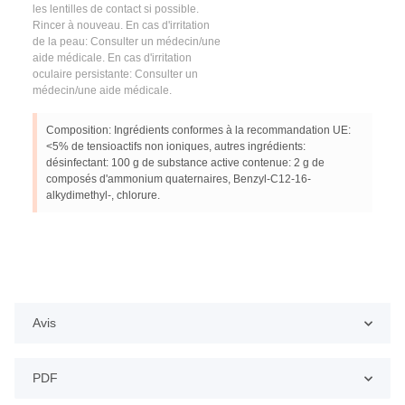
les lentilles de contact si possible.
Rincer à nouveau. En cas d'irritation
de la peau: Consulter un médecin/une
aide médicale. En cas d'irritation
oculaire persistante: Consulter un
médecin/une aide médicale.
Composition: Ingrédients conformes à la recommandation UE:
<5% de tensioactifs non ioniques, autres ingrédients:
désinfectant: 100 g de substance active contenue: 2 g de
composés d'ammonium quaternaires, Benzyl-C12-16-
alkydimethyl-, chlorure.
Avis
PDF