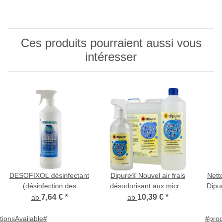
Ces produits pourraient aussi vous
intéresser
DESOFIXOL désinfectant
Dipure® Nouvel air frais
Nett
(désinfection des
désodorisant aux micro-
Dipu
surfaces) efficace contre
organismes
biol
7,64 €
*
10,39 €
*
ab
ab
les virus, bactéries,
champignons
tionsAvailable#
#prod