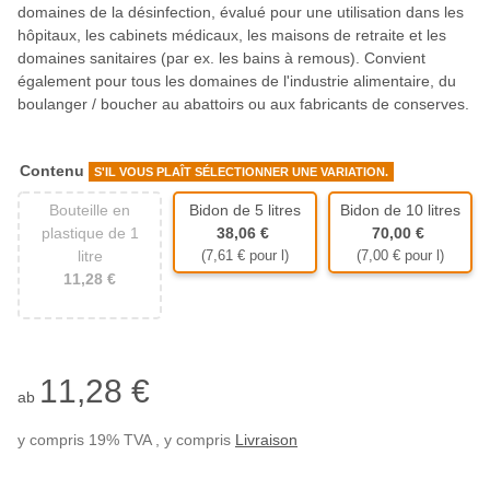
domaines de la désinfection, évalué pour une utilisation dans les
hôpitaux, les cabinets médicaux, les maisons de retraite et les
domaines sanitaires (par ex. les bains à remous). Convient
également pour tous les domaines de l'industrie alimentaire, du
boulanger / boucher au abattoirs ou aux fabricants de conserves.
Contenu
S'IL VOUS PLAÎT SÉLECTIONNER UNE VARIATION.
Bouteille en
Bidon de 5 litres
Bidon de 10 litres
Bidon de 5 litres
Bidon de 10 litre
plastique de 1
38,06 €
70,00 €
litre
(7,61 € pour l)
(7,00 € pour l)
Bouteille en plastique de 1 litre
11,28 €
11,28 €
ab
y compris 19% TVA , y compris
Livraison