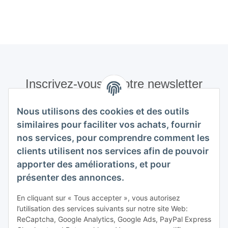
Inscrivez-vous à notre newsletter
S'abonner
Nous utilisons des cookies et des outils
Veuillez m'envoyer régulièrement et à tout moment,
similaires pour faciliter vos achats, fournir
conformément à votre
politique de confidentialité
, des
nos services, pour comprendre comment les
informations sur votre gamme de produits par e-mail.
clients utilisent nos services afin de pouvoir
apporter des améliorations, et pour
S'abonner
présenter des annonces.
Inscrivez-vous à notre newsletter S'abonner
En cliquant sur « Tous accepter », vous autorisez
infos acheteur
l’utilisation des services suivants sur notre site Web:
ReCaptcha, Google Analytics, Google Ads, PayPal Express