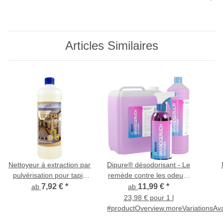
Articles Similaires
Nettoyeur à extraction par
Dipure® désodorisant - Le
pulvérisation pour tapis
remède contre les odeurs
Textil Power-TS Profi-Line
de brûlé
7,92 €
*
11,99 €
*
ab
ab
23,98 € pour 1 l
#productOverview.moreVariationsAva