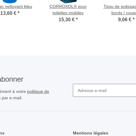
n nettoyant bleu
CORROXOL® pour
Tissu de polissa
toilettes mobiles
bords / coup
13,60 €
*
ultrasons (tis
15,30 €
*
9,06 €
*
polissage, tis
séchage, tiss
nettoyage
'abonner
mément à votre
politique de
 par e-mail.
Inscrivez-vous à notre newslette
ns
Mentions légales