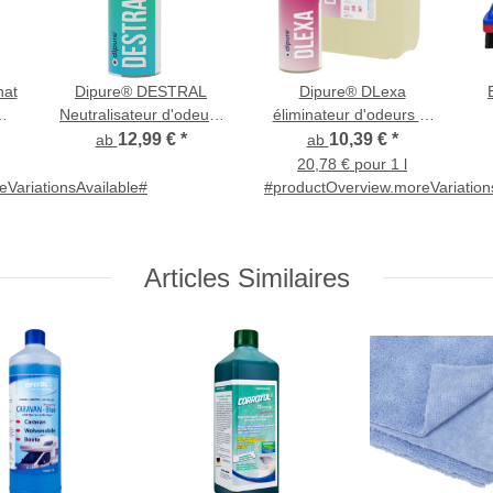
hat
Dipure® DESTRAL
Dipure® DLexa
Neutralisateur d'odeurs
éliminateur d'odeurs et
avec micro-organismes
nettoyant pour tapis,
12,99 €
*
10,39 €
*
ab
ab
 à
textiles et chaussures
20,78 € pour 1 l
VariationsAvailable#
#productOverview.moreVariation
Articles Similaires