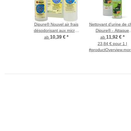
Dipure® Nouvel air frais
Nettoyant d'urine de c
désodorisant aux micro-
Dipure® - Attaque
organismes
d'urine biologique -
10,39 €
*
11,92 €
*
ab
ab
Éliminateur d'odeurs
23,84 € pour 1 l
micro-organismes
#productOverview.more