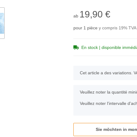
19,90 €
ab
pour 1 pièce
y compris 19% TVA 
En stock | disponible imméd
x
Cet article a des variations. V
x
Veuillez noter la quantité min
Veuillez noter l'intervalle d'a
Sie möchten in mon