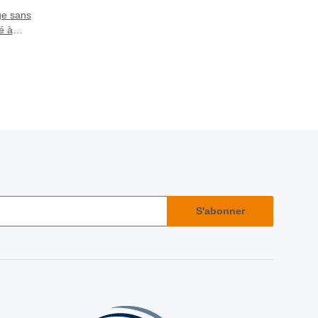
ge sans
é à
su de
su de
u de
)
S'abonner
r S'abonner