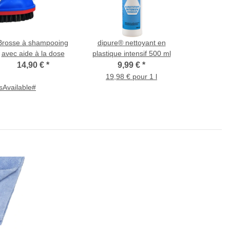
Brosse à shampooing
dipure® nettoyant en
avec aide à la dose
plastique intensif 500 ml
14,90 €
*
9,99 €
*
19,98 € pour 1 l
sAvailable#