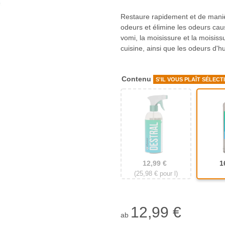
Restaure rapidement et de manièr
odeurs et élimine les odeurs caus
vomi, la moisissure et la moisissu
cuisine, ainsi que les odeurs d'h
Contenu
S'IL VOUS PLAÎT SÉLECT
500 ml avec tête de pulvé
1 
12,99 €
1
(25,98 € pour l)
12,99 €
ab