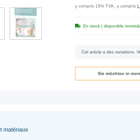
y compris 19% TVA , y compris
L
En stock | disponible imméd
x
Cet article a des variations. V
Sie möchten in mon
et matériaux