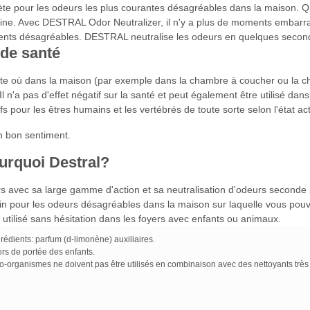
 pour les odeurs les plus courantes désagréables dans la maison. Que c
ine. Avec DESTRAL Odor Neutralizer, il n'y a plus de moments embarras
s désagréables. DESTRAL neutralise les odeurs en quelques secondes 
 de santé
rte où dans la maison (par exemple dans la chambre à coucher ou la ch
 Il n'a pas d'effet négatif sur la santé et peut également être utilisé 
s pour les êtres humains et les vertébrés de toute sorte selon l'état act
n bon sentiment.
ourquoi Destral?
 avec sa large gamme d'action et sa neutralisation d'odeurs second
in pour les odeurs désagréables dans la maison sur laquelle vous pouve
utilisé sans hésitation dans les foyers avec enfants ou animaux.
édients: parfum (d-limonène) auxiliaires.
hors de portée des enfants.
rganismes ne doivent pas être utilisés en combinaison avec des nettoyants très acid