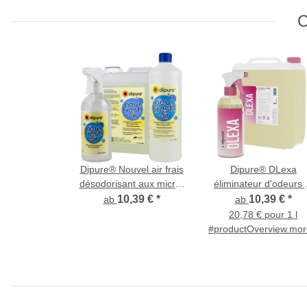
C
Dipure® Nouvel air frais
Dipure® DLexa
désodorisant aux micro-
éliminateur d'odeurs 
organismes
nettoyant pour tapis
10,39 €
*
10,39 €
*
ab
ab
textiles et chaussure
20,78 € pour 1 l
#productOverview.more