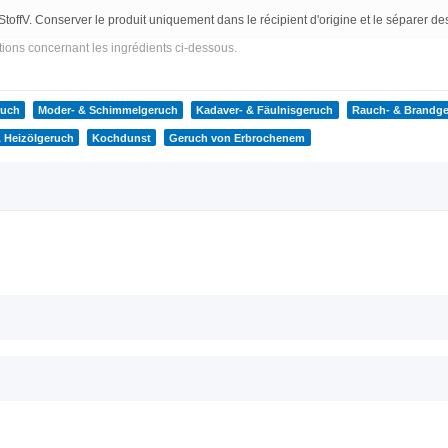
offV. Conserver le produit uniquement dans le récipient d'origine et le séparer des
ions concernant les ingrédients ci-dessous.
ruch
Moder- & Schimmelgeruch
Kadaver- & Fäulnisgeruch
Rauch- & Brandg
 Heizölgeruch
Kochdunst
Geruch von Erbrochenem