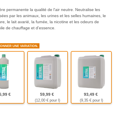
e permanente la qualité de l'air neutre. Neutralise les
ées par les animaux, les urines et les selles humaines, le
re, le lait avarié, la fumée, la nicotine et les odeurs de
uile de chauffage et d'essence.
IONNER UNE VARIATION.
risation
litre
Bidon de 5 litres
Bidon de 10 litres
6,99 €
59,99 €
93,49 €
(12,00 € pour l)
(9,35 € pour l)