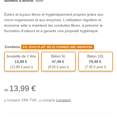
Numéro d'article:
MAR
Éviers et tuyaux libres et hygiéniquement propres grâce aux
micro-organismes et aux enzymes. L'utilisation régulière et
économe aide à maintenir les conduites libres, à prévenir la
formation d'odeurs et à garantir une propreté hygiénique.
Contenu
S'IL VOUS PLAÎT SÉLECTIONNER UNE VARIATION.
bouteille de 1 litre
Bidon 5L
Bidon 10L
bouteille de 1 litre
Bidon 5L
Bidon 10L
13,99 €
47,49 €
79,49 €
(13,99 € pour l)
(9,50 € pour l)
(7,95 € pour l)
13,99 €
ab
y compris 19% TVA , y compris
Livraison