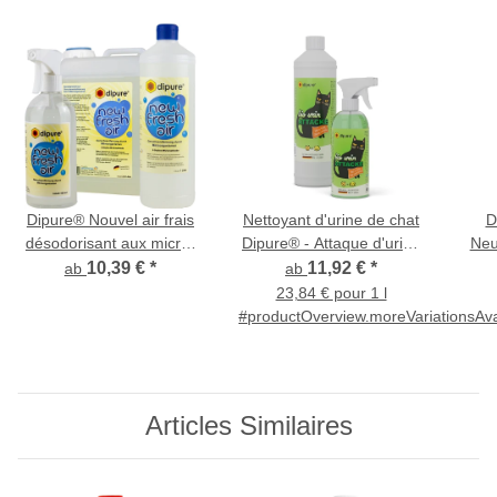
Dipure® Nouvel air frais
Nettoyant d'urine de chat
D
désodorisant aux micro-
Dipure® - Attaque d'urine
Neu
organismes
biologique - Éliminateur
ave
10,39 €
*
11,92 €
*
ab
ab
d'odeurs à micro-
23,84 € pour 1 l
organismes
#productOverview.moreVariationsAva
Articles Similaires