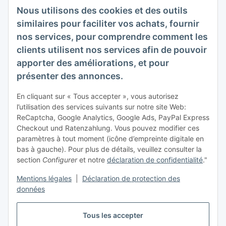
Nous utilisons des cookies et des outils
Veuillez m'envoyer régulièrement et à tout moment,
similaires pour faciliter vos achats, fournir
conformément à votre
politique de confidentialité
, des
nos services, pour comprendre comment les
informations sur votre gamme de produits par e-mail.
clients utilisent nos services afin de pouvoir
apporter des améliorations, et pour
S'abonner
présenter des annonces.
Inscrivez-vous à notre newsletter S'abonner
En cliquant sur « Tous accepter », vous autorisez
infos acheteur
l’utilisation des services suivants sur notre site Web:
ReCaptcha, Google Analytics, Google Ads, PayPal Express
Informations
Checkout und Ratenzahlung. Vous pouvez modifier ces
paramètres à tout moment (icône d’empreinte digitale en
bas à gauche). Pour plus de détails, veuillez consulter la
Mentions légales
section
Configurer
et notre
déclaration de confidentialité
."
Mentions légales
|
Déclaration de protection des
données
Tous les accepter