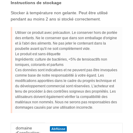
Instructions de stockage
Stocker à température non gelante. Peut être utilisé
pendant au moins 2 ans si stocké correctement.
Utiliser ce produit avec précaution. Le conserver hors de portée
des enfants. Ne le conserver que dans son emballage d'origine
et à l'abri des aliments. Ne pas jeter le contenant dans la
poubelle avant qu'il ne soit complètement vide.
Le produit est sans étiquette
Ingrédients: culture de bactéries, <5% de tensioactifs non
ioniques, colorants et parfums
Ces données sont indicatives et ne peuvent pas être invoquées
comme base de notre responsabilité à votre égard. Les
modifications apportées dans le cadre du progrès technique et
du développement commercial sont réservées. L'acheteur est
tenu de procéder à des contrôles soigneux des propriétés. Les
utilisateurs doivent également vérifier la compatibilité des
matériaux non nommés. Nous ne serons pas responsables des
dommages causés par une utilisation incorrecte.
#productDetails.itemInformation#
#productDetails.itemValue#
domaine
Abflüsse
d'application: