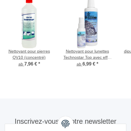
Nettoyant pour pierres
Nettoyant pour lunettes
dip
QV10 (concentré)
Technostar Top avec effet
anti-buée
7,96 €
*
6,99 €
*
ab
ab
Inscrivez-vous à notre newsletter
S'abonner