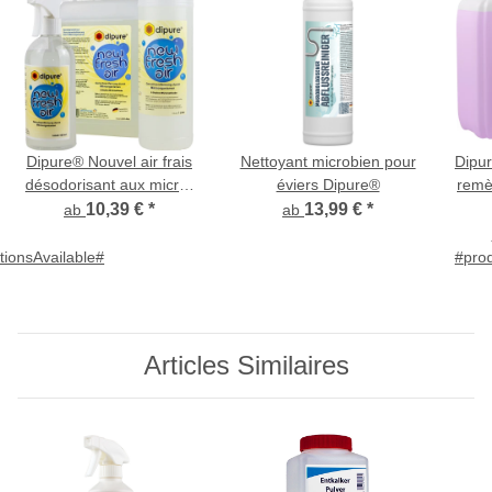
Dipure® Nouvel air frais
Nettoyant microbien pour
Dipur
désodorisant aux micro-
éviers Dipure®
remè
organismes
10,39 €
*
13,99 €
*
ab
ab
tionsAvailable#
#prod
Articles Similaires