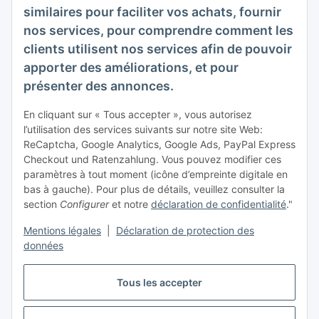
Veuillez m'envoyer régulièrement et à tout moment,
similaires pour faciliter vos achats, fournir
conformément à votre
politique de confidentialité
, des
nos services, pour comprendre comment les
informations sur votre gamme de produits par e-mail.
clients utilisent nos services afin de pouvoir
apporter des améliorations, et pour
S'abonner
présenter des annonces.
Inscrivez-vous à notre newsletter S'abonner
En cliquant sur « Tous accepter », vous autorisez
infos acheteur
l’utilisation des services suivants sur notre site Web:
ReCaptcha, Google Analytics, Google Ads, PayPal Express
Informations
Checkout und Ratenzahlung. Vous pouvez modifier ces
paramètres à tout moment (icône d’empreinte digitale en
bas à gauche). Pour plus de détails, veuillez consulter la
Mentions légales
section
Configurer
et notre
déclaration de confidentialité
."
Mentions légales
|
Déclaration de protection des
données
Tous les accepter