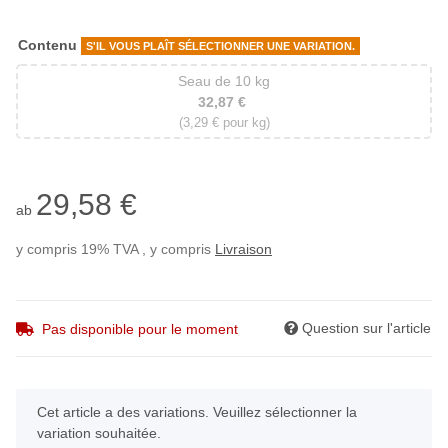
Contenu
S'IL VOUS PLAÎT SÉLECTIONNER UNE VARIATION.
Seau de 10 kg
Seau de 10 kg
32,87 €
(3,29 € pour kg)
29,58 €
ab
y compris 19% TVA , y compris
Livraison
Question sur l'article
Pas disponible pour le moment
x
Cet article a des variations. Veuillez sélectionner la
variation souhaitée.