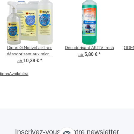
Dipure® Nouvel air frais
Désodorisant AKTIV fresh
ODES 
désodorisant aux micro-
5,80 €
*
ab
organismes
10,39 €
*
ab
tionsAvailable#
Inscrivez-vous à notre newsletter