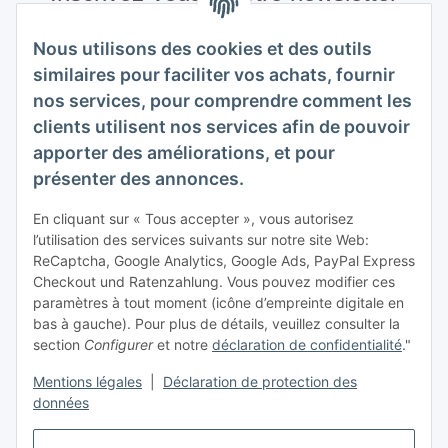
S'abonner
Nous utilisons des cookies et des outils
Veuillez m'envoyer régulièrement et à tout moment,
similaires pour faciliter vos achats, fournir
conformément à votre
politique de confidentialité
, des
nos services, pour comprendre comment les
informations sur votre gamme de produits par e-mail.
clients utilisent nos services afin de pouvoir
apporter des améliorations, et pour
S'abonner
présenter des annonces.
Inscrivez-vous à notre newsletter S'abonner
En cliquant sur « Tous accepter », vous autorisez
infos acheteur
l’utilisation des services suivants sur notre site Web:
ReCaptcha, Google Analytics, Google Ads, PayPal Express
Informations
Checkout und Ratenzahlung. Vous pouvez modifier ces
paramètres à tout moment (icône d’empreinte digitale en
bas à gauche). Pour plus de détails, veuillez consulter la
Mentions légales
section
Configurer
et notre
déclaration de confidentialité
."
Mentions légales
|
Déclaration de protection des
données