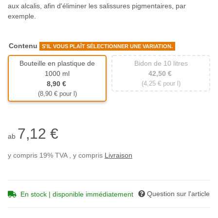
aux alcalis, afin d'éliminer les salissures pigmentaires, par
exemple.
Contenu
S'IL VOUS PLAÎT SÉLECTIONNER UNE VARIATION.
Bouteille en plastique de
Bidon de 10 litres
Bidon de 10 litres
1000 ml
42,50 €
Bouteille en plastique de 1000 ml
8,90 €
(4,25 € pour l)
(8,90 € pour l)
7,12 €
ab
y compris 19% TVA , y compris
Livraison
Question sur l'article
En stock | disponible immédiatement