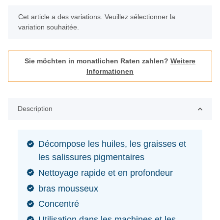
x
Cet article a des variations. Veuillez sélectionner la
variation souhaitée.
Sie möchten in monatlichen Raten zahlen?
Weitere
Informationen
Description
Décompose les huiles, les graisses et
les salissures pigmentaires
Nettoyage rapide et en profondeur
bras mousseux
Concentré
Utilisation dans les machines et les