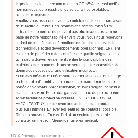
Ingrédients selon la recommandation CE: <5% de tensioactifs
non ioniques, de phosphate, de solvants hydrosolubles,
d'alcalis, d'adjuvants
Veuillez vous assurer de vider complètement le contenant avant
de le mettre au rebut. Ces informations sont fournies à titre
indicatif seulement et ne peuvent pas être invoquées comme
base de notre responsabilité envers vous. Nous nous réservons
le droit de modifier ces informations en fonction de l'évolution
technologique et des développements opérationnels. Le client
est tenu de procéder à des contrôles de qualité soigneux. Les
utilisateurs doivent également vérifier la compatibilité des
matériaux non nommés. Nous ne serons pas responsables des
dommages causés par une utilisation incorrecte.
Si un avis médical est nécessaire, garder la notice d'emballage
ou l'étiquette d'identification à portée de main. Tenir hors de
portée des enfants. Après utilisation, se laver soigneusement à
l'eau et au savon. Porter des gants/une tenue de protection/un
écran facial/une protection oculaire. EN CAS DE CONTACT
AVEC LES YEUX : rincer avec précaution à l'eau pendant
plusieurs minutes. Enlever les lentilles de contact si possible.
Rincer à nouveau. En cas d'irritation oculaire persistante :
consulter un médecin/demander un avis médical.
H319 Provoque une sévère irritation