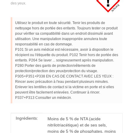
des yeux.
Utilisez le produit en toute sécurité. Tenir les produits de
nettoyage hors de portée des enfants. Toujours tester ce produit
pour vérifier sa compatibilité dans un endroit dissimulé avant
utilisation. Une manipulation inappropriée annulera toute
responsabilité en cas de dommage.
P101 Si un avis médical est nécessaire, avoir à disposition le
récipient ou l'étiquette du produit. P102 Tenir hors de portée des
enfants. P264 Se laver ... soigneusement après manipulation.
P280 Porter des gants de protection/vêtements de
protection/protection des yeux/protection du visage.
P305+P351+P338 EN CAS DE CONTACT AVEC LES YEUX :
Rincer avec précaution à l'eau pendant plusieurs minutes.
Enlever les lentilles de contact si la victime en porte et si elles
peuvent être facilement enlevées. Continuer à rincer.
P337+P313 Consulter un médecin.
#productDetails.itemInformation#
#productDetails.itemValue#
Ingrédients:
Moins de 5 % de NTA (acide
nitrilotriacétique) et de ses sels,
moins de 5 % de phosphates, moins