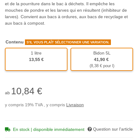
et de la pourriture dans le bac à déchets. Il empêche les
mouches de pondre et les larves qui en résultent (inhibiteur de
larves). Convient aux bacs à ordures, aux bacs de recyclage et
aux bacs à compost.
Contenu
S'IL VOUS PLAÎT SÉLECTIONNER UNE VARIATION.
1 litre
Bidon 5L
1 litre
Bidon 5L
13,55 €
41,90 €
(8,38 € pour l)
10,84 €
ab
y compris 19% TVA , y compris
Livraison
Question sur l'article
En stock | disponible immédiatement