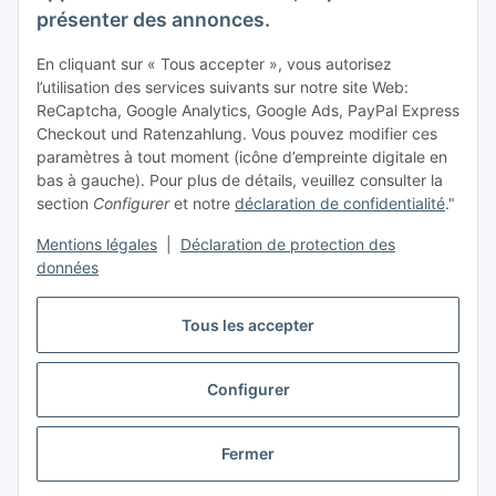
présenter des annonces.
Inscrivez-vous à notre newsletter S'abonner
En cliquant sur « Tous accepter », vous autorisez
infos acheteur
l’utilisation des services suivants sur notre site Web:
ReCaptcha, Google Analytics, Google Ads, PayPal Express
Informations
Checkout und Ratenzahlung. Vous pouvez modifier ces
paramètres à tout moment (icône d’empreinte digitale en
bas à gauche). Pour plus de détails, veuillez consulter la
Mentions légales
section
Configurer
et notre
déclaration de confidentialité
."
Mentions légales
|
Déclaration de protection des
données
Tous les accepter
Configurer
#global.withdrawalForm#
Fermer
* Tous les prix s'entendent TTC., avec
frais de port