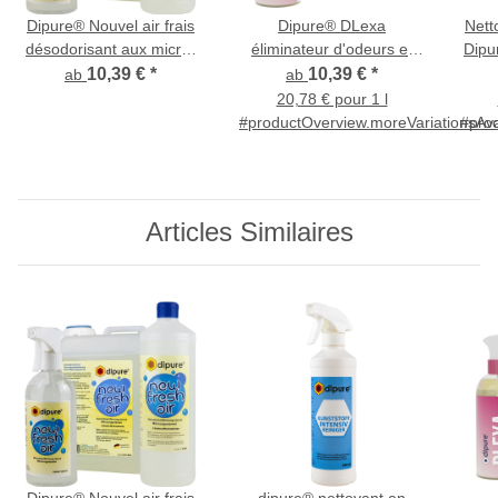
Dipure® Nouvel air frais
Dipure® DLexa
Nett
désodorisant aux micro-
éliminateur d'odeurs et
Dipu
organismes
nettoyant pour tapis,
biol
10,39 €
*
10,39 €
*
ab
ab
textiles et chaussures
20,78 € pour 1 l
#productOverview.moreVariationsAva
#prod
Articles Similaires