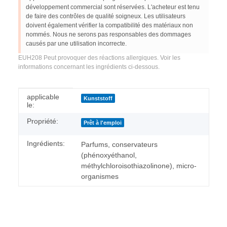
développement commercial sont réservées. L'acheteur est tenu
de faire des contrôles de qualité soigneux. Les utilisateurs
doivent également vérifier la compatibilité des matériaux non
nommés. Nous ne serons pas responsables des dommages
causés par une utilisation incorrecte.
EUH208 Peut provoquer des réactions allergiques. Voir les
informations concernant les ingrédients ci-dessous.
#productDetails.itemInformation#
#productDetails.itemValue#
applicable
Kunststoff
le:
Propriété:
Prêt à l'emploi
Ingrédients:
Parfums, conservateurs
(phénoxyéthanol,
méthylchloroisothiazolinone), micro-
organismes