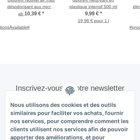
Dipure® Nouvel air frais
dipure® nettoyant en
désodorisant aux micro-
plastique intensif 500 ml
éli
organismes
ne
10,39 €
*
9,99 €
*
ab
tex
19,98 € pour 1 l
tionsAvailable#
#prod
Inscrivez-vous à notre newsletter
S'abonner
Nous utilisons des cookies et des outils
Veuillez m'envoyer régulièrement et à tout moment,
similaires pour faciliter vos achats, fournir
conformément à votre
politique de confidentialité
, des
nos services, pour comprendre comment les
informations sur votre gamme de produits par e-mail.
clients utilisent nos services afin de pouvoir
apporter des améliorations, et pour
S'abonner