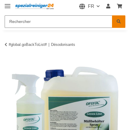
FR
#global.goBackToList#
Désodorisants