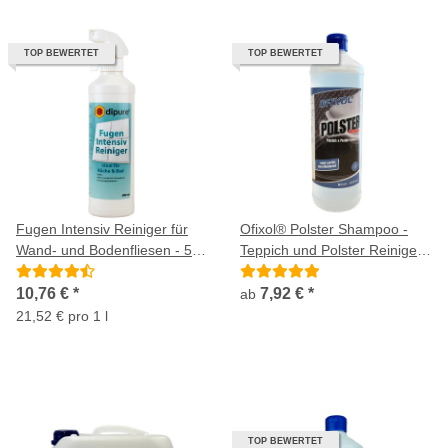
TOP BEWERTET
TOP BEWERTET
Fugen Intensiv Reiniger für
Ofixol® Polster Shampoo -
Wand- und Bodenfliesen - 500
Teppich und Polster Reiniger,
ml
Konzentrat
10,76 €
*
7,92 €
*
ab
21,52 € pro 1 l
TOP BEWERTET