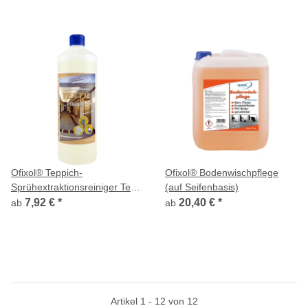
Ofixol® Teppich-
Ofixol® Bodenwischpflege
Sprühextraktionsreiniger Textil
(auf Seifenbasis)
Power-TS Profi-Line
7,92 €
*
20,40 €
*
ab
ab
Artikel 1 - 12 von 12