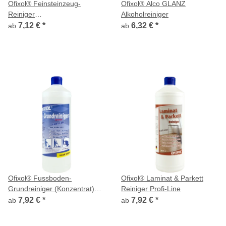
Ofixol® Feinsteinzeug-
Ofixol® Alco GLANZ
Reiniger
Alkoholreiniger
(Reinigungskonzentrat)
7,12 €
*
6,32 €
*
ab
ab
Ofixol® Fussboden-
Ofixol® Laminat & Parkett
Grundreiniger (Konzentrat)
Reiniger Profi-Line
Profi-Line
7,92 €
*
7,92 €
*
ab
ab