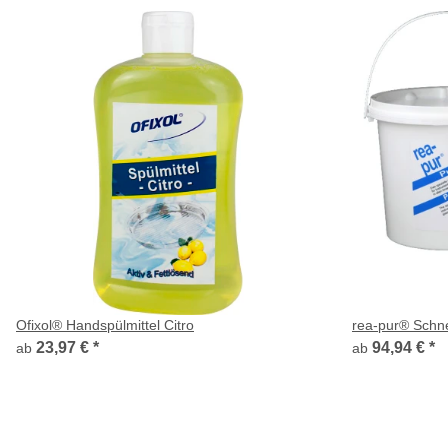
Ofixol® Handspülmittel Citro
rea-pur® Schne
23,97 €
*
94,94 €
*
ab
ab