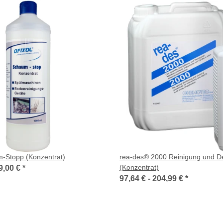
m-Stopp (Konzentrat)
rea-des® 2000 Reinigung und De
(Konzentrat)
9,00 €
*
97,64 € -
204,99 €
*