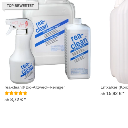
TOP BEWERTET
rea-clean® Bio-Allzweck-Reiniger
Entkalker (Kon
15,92 €
*
ab
8,72 €
*
ab