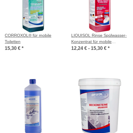
CORROXOL® für mobile
LIQUISOL Rinse Spülwasser-
Toiletten
Konzentrat für mobile
Toiletten
15,30 €
*
12,24 € -
15,30 €
*