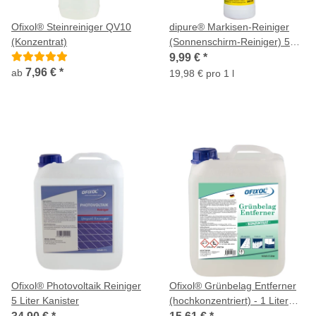
Ofixol® Steinreiniger QV10
dipure® Markisen-Reiniger
(Konzentrat)
(Sonnenschirm-Reiniger) 500
ml
9,99 €
*
7,96 €
*
ab
19,98 € pro 1 l
Ofixol® Photovoltaik Reiniger
Ofixol® Grünbelag Entferner
5 Liter Kanister
(hochkonzentriert) - 1 Liter
Flasche