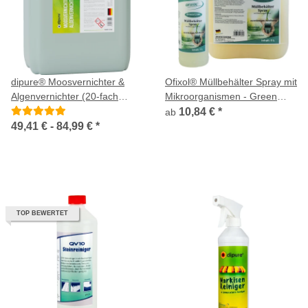
dipure® Moosvernichter &
Ofixol® Müllbehälter Spray mit
Algenvernichter (20-fach
Mikroorganismen - Green
Konzentrat)
Line
10,84 €
*
ab
49,41 € -
84,99 €
*
TOP BEWERTET