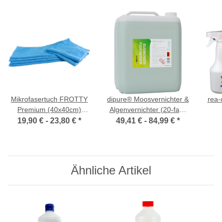
Mikrofasertuch FROTTY
dipure® Moosvernichter &
rea-
Premium (40x40cm)
Algenvernichter (20-fach
blau/grau (10er Packs)
Konzentrat)
19,90 € -
23,80 €
*
49,41 € -
84,99 €
*
Ähnliche Artikel