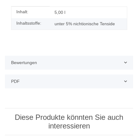
Produkteigenschaft
Wert
Inhalt:
5,00 l
Inhaltsstoffe:
unter 5% nichtionische Tenside
Bewertungen
PDF
Diese Produkte könnten Sie auch
interessieren