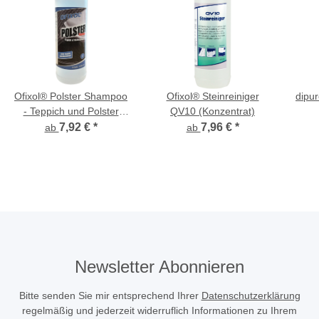
Ofixol® Polster Shampoo
Ofixol® Steinreiniger
dipur
- Teppich und Polster
QV10 (Konzentrat)
Reiniger, Konzentrat
7,92 €
*
7,96 €
*
ab
ab
Newsletter Abonnieren
Bitte senden Sie mir entsprechend Ihrer
Datenschutzerklärung
regelmäßig und jederzeit widerruflich Informationen zu Ihrem