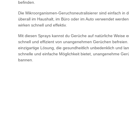
befinden.
Die Mikroorganismen-Geruchsneutralisierer sind einfach i
überall im Haushalt, im Büro oder im Auto verwendet werden. 
wirken schnell und effektiv.
Mit diesen Sprays kannst du Gerüche auf natürliche Weise 
schnell und effizient von unangenehmen Gerüchen befreien. D
einzigartige Lösung, die gesundheitlich unbedenklich und lan
schnelle und einfache Möglichkeit bietet, unangenehme Ge
bannen.
dipure® DLexa Geruchsentferner und Reini
10,3
ab
20,78 € p