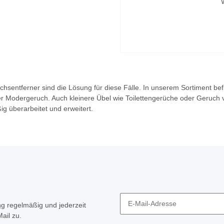
en erhältlich.
hsentferner sind die Lösung für diese Fälle. In unserem Sortiment bef
er Modergeruch. Auch kleinere Übel wie Toilettengerüche oder Geruch
g überarbeitet und erweitert.
ng
regelmäßig und jederzeit
ail zu.
Newsletter Abonnieren