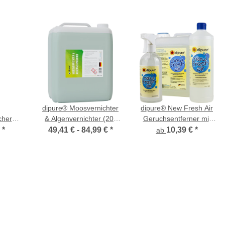
dipure® Moosvernichter
dipure® New Fresh Air
cher
& Algenvernichter (20-
Geruchsentferner mit
ger
fach Konzentrat)
Mikroorganismen
€
*
49,41 € -
84,99 €
*
10,39 €
*
ab