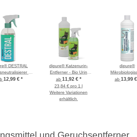
ure® DESTRAL
dipure® Katzenurin-
dipure®
neutralisierer mit
Entferner - Bio Urin
Mikrobiologis
roorganismen
Attacke -
Abflussreini
12,99 €
*
11,92 €
*
13,99 
ab
ab
ab
Geruchsentferner mit
23,84 € pro 1 l
Mikroorganismen
Weitere Variationen
erhältlich.
ngsmittel und Geruchsentferner