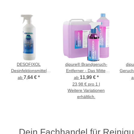
DESOFIXOL
dipure® Brandgeruch-
dip
Desinfektionsmittel
Entferner - Das Mittel
Geruchs
(Flächendesinfektion)
gegen Brandgeruch
Mik
7,64 €
*
11,99 €
*
ab
ab
wirksam gegen Viren,
23,98 € pro 1 l
Bakterien, Pilze
Weitere Variationen
erhältlich.
Dein Fachhandel für Reinigu