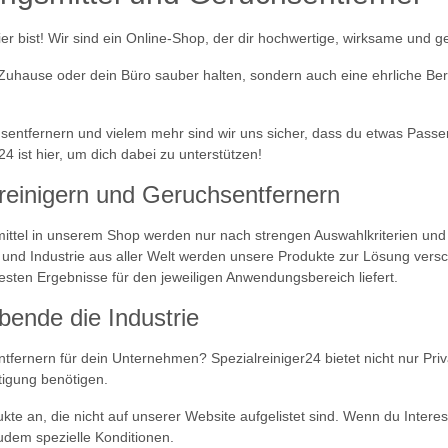
er bist! Wir sind ein Online-Shop, der dir hochwertige, wirksame und g
in Zuhause oder dein Büro sauber halten, sondern auch eine ehrliche Be
entfernern und vielem mehr sind wir uns sicher, dass du etwas Passend
4 ist hier, um dich dabei zu unterstützen!
lreinigern und Geruchsentfernern
smittel in unserem Shop werden nur nach strengen Auswahlkriterien un
d Industrie aus aller Welt werden unsere Produkte zur Lösung versch
besten Ergebnisse für den jeweiligen Anwendungsbereich liefert.
bende die Industrie
tfernern für dein Unternehmen? Spezialreiniger24 bietet nicht nur P
tigung benötigen.
te an, die nicht auf unserer Website aufgelistet sind. Wenn du Intere
udem spezielle Konditionen.