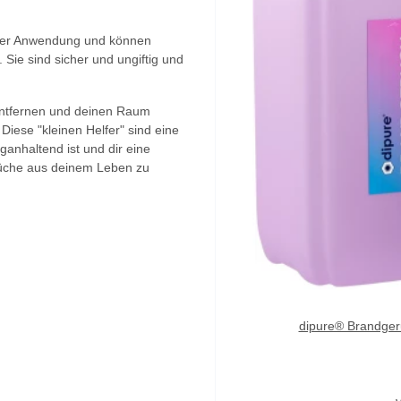
n der Anwendung und können
Sie sind sicher und ungiftig und
entfernen und deinen Raum
iese "kleinen Helfer" sind eine
ganhaltend ist und dir eine
rüche aus deinem Leben zu
ger für Teppiche, Textilien & Schuhe
dipure® Brandger
9 €
*
ro 1 l