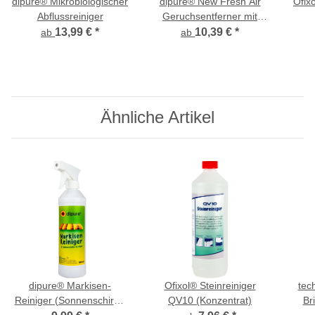
dipure® Mikrobiologischer
dipure® New Fresh Air
Ofix
Abflussreiniger
Geruchsentferner mit
Mikroorganismen
13,99 €
*
10,39 €
*
ab
ab
Ähnliche Artikel
dipure® Markisen-
Ofixol® Steinreiniger
tec
Reiniger (Sonnenschirm-
QV10 (Konzentrat)
Bri
Reiniger) 500 ml