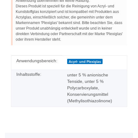
Anwendung übernehmen wir keine Haftung.
Dieses Produkt ist speziell für die Reinigung von Acryl- und
Kunststoffglas konzipiert und ist kompatibel mit Produkten aus
Acrylglas, einschließlich solcher, die gemeinhin unter dem
Markennamen 'Plexiglas' bekannt sind. Bitte beachten Sie, dass
unser Produkt unabhängig entwickelt wurde und in keiner
direkten Verbindung oder Partnerschaft mit der Marke 'Plexiglas'
oder ihrem Hersteller steht.
Produkteigenschaft
Wert
Anwendungsbereich:
Acyrl- und Plexiglas
Inhaltsstoffe:
unter 5 % anionische
Tenside, unter 5 %
Polycarboxylate,
Konservierungsmittel
(Methylisothiazolinone)