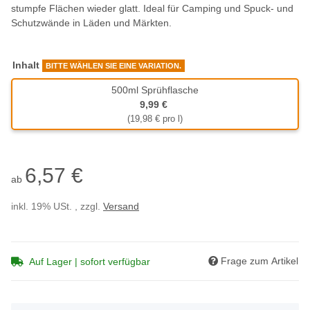
stumpfe Flächen wieder glatt. Ideal für Camping und Spuck- und
Schutzwände in Läden und Märkten.
Inhalt
BITTE WÄHLEN SIE EINE VARIATION.
500ml Sprühflasche
500ml Sprühflasche
9,99 €
(19,98 € pro l)
6,57 €
ab
inkl. 19% USt. , zzgl.
Versand
Frage zum Artikel
Auf Lager | sofort verfügbar