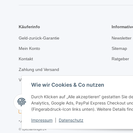
Käuferinfo
Informativ
Geld-zurück-Garantie
Newsletter
Mein Konto
Sitemap
Kontakt
Ratgeber
Zahlung und Versand
Versandkostenrechner
Wie wir Cookies & Co nutzen
Durch Klicken auf „Alle akzeptieren“ gestatten Sie 
Analytics, Google Ads, PayPal Express Checkout und
(Fingerabdruck-Icon links unten). Weitere Details fi
Impressum
|
Datenschutz
* Alle Preise inkl. gesetzlicher USt., zzgl.
Versand
© spezialreiniger24