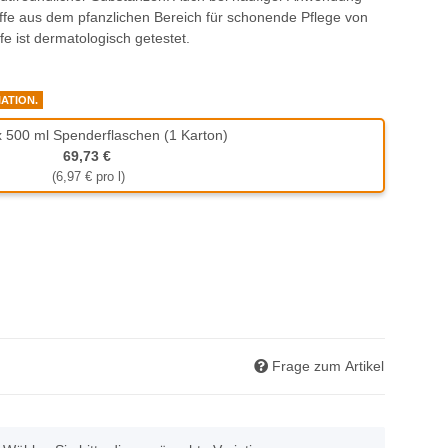
ffe aus dem pfanzlichen Bereich für schonende Pflege von
fe ist dermatologisch getestet.
IATION.
x 500 ml Spenderflaschen (1 Karton)
VE: 20 x 500 ml Spenderflaschen (1 Karton)
69,73 €
(6,97 € pro l)
Frage zum Artikel