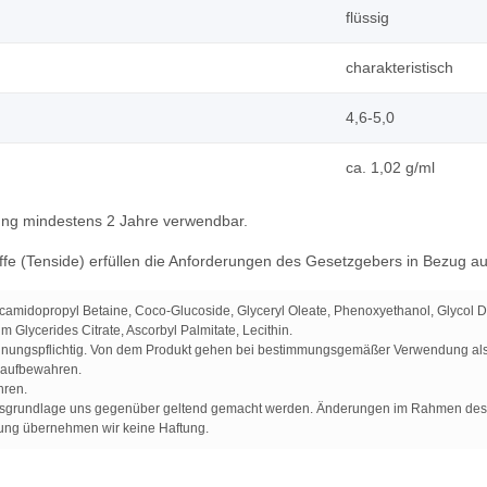
flüssig
charakteristisch
4,6-5,0
ca. 1,02 g/ml
ung mindestens 2 Jahre verwendbar.
fe (Tenside) erfüllen die Anforderungen des Gesetzgebers in Bezug auf
ocamidopropyl Betaine, Coco-Glucoside, Glyceryl Oleate, Phenoxyethanol, Glycol D
Glycerides Citrate, Ascorbyl Palmitate, Lecithin.
chnungspflichtig. Von dem Produkt gehen bei bestimmungsgemäßer Verwendung als
e aufbewahren.
hren.
gsgrundlage uns gegenüber geltend gemacht werden. Änderungen im Rahmen des te
ng übernehmen wir keine Haftung.