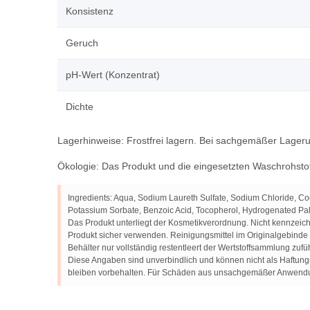
Konsistenz
Geruch
pH-Wert (Konzentrat)
Dichte
Lagerhinweise: Frostfrei lagern. Bei sachgemäßer Lager
Ökologie: Das Produkt und die eingesetzten Waschrohstof
Ingredients: Aqua, Sodium Laureth Sulfate, Sodium Chloride, C
Potassium Sorbate, Benzoic Acid, Tocopherol, Hydrogenated Palm 
Das Produkt unterliegt der Kosmetikverordnung. Nicht kennzei
Produkt sicher verwenden. Reinigungsmittel im Originalgebind
Behälter nur vollständig restentleert der Wertstoffsammlung zufü
Diese Angaben sind unverbindlich und können nicht als Haftun
bleiben vorbehalten. Für Schäden aus unsachgemäßer Anwendu