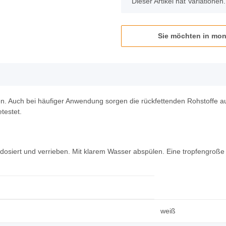
x
Dieser Artikel hat Variationen
Sie möchten in mon
en. Auch bei häufiger Anwendung sorgen die rückfettenden Rohstoffe a
testet.
 dosiert und verrieben. Mit klarem Wasser abspülen. Eine tropfengroß
weiß